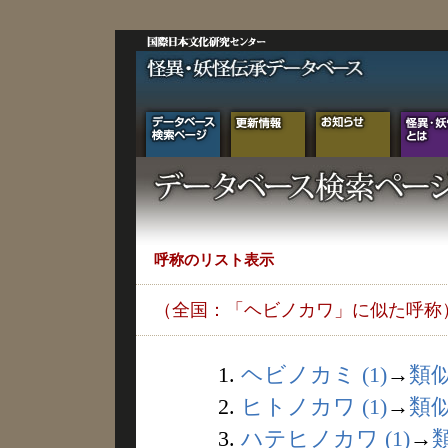
呼称のリスト表示
（全国：「ヘビノカワ」に似た呼称
1.
ヘビノカミ (1)
→
類
2.
ヒトノカワ (1)
→
類
3.
ハテヒノカワ (1)
→