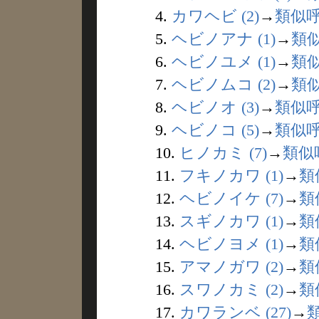
4.
カワヘビ (2)
→
類似
5.
ヘビノアナ (1)
→
類
6.
ヘビノユメ (1)
→
類
7.
ヘビノムコ (2)
→
類
8.
ヘビノオ (3)
→
類似
9.
ヘビノコ (5)
→
類似
10.
ヒノカミ (7)
→
類似
11.
フキノカワ (1)
→
類
12.
ヘビノイケ (7)
→
類
13.
スギノカワ (1)
→
類
14.
ヘビノヨメ (1)
→
類
15.
アマノガワ (2)
→
類
16.
スワノカミ (2)
→
類
17.
カワランベ (27)
→