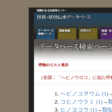
呼称のリスト表示
（全国：「ヘビノウロコ」に似た呼
1.
ヘビノコヲウム (1)
2.
コヒノウラミ (1)
→
3.
ヒノヨコウ (1)
→
類