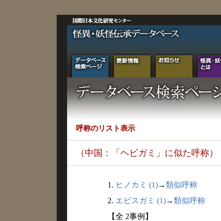
呼称のリスト表示
（中国：「ヘビガミ」に似た呼称）
1.
ヒノカミ (1)
→
類似呼称
2.
エビスガミ (1)
→
類似呼称
【全 2事例】