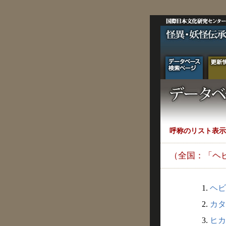
呼称のリスト表示
（全国：「ヘ
1.
ヘビ
2.
カタ
3.
ヒカ