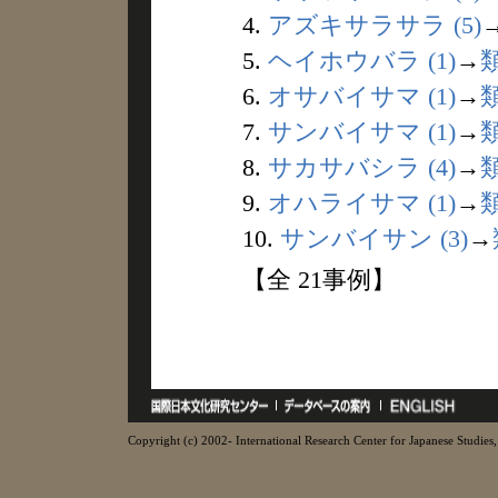
4.
アズキサラサラ (5)
5.
ヘイホウバラ (1)
→
6.
オサバイサマ (1)
→
7.
サンバイサマ (1)
→
8.
サカサバシラ (4)
→
9.
オハライサマ (1)
→
10.
サンバイサン (3)
→
【全 21事例】
Copyright (c) 2002- International Research Center for Japanese Studies, 