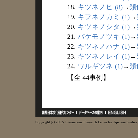
18.
キツネノヒ (8)
→
類
19.
キフネノカミ (1)
→
20.
キツネノシタ (1)
→
21.
バケモノツキ (1)
→
22.
キツネノハナ (1)
→
23.
キツネノレイ (1)
→
24.
ワルギツネ (1)
→
類
【全 44事例】
Copyright (c) 2002- International Research Center for Japanese Studies, 