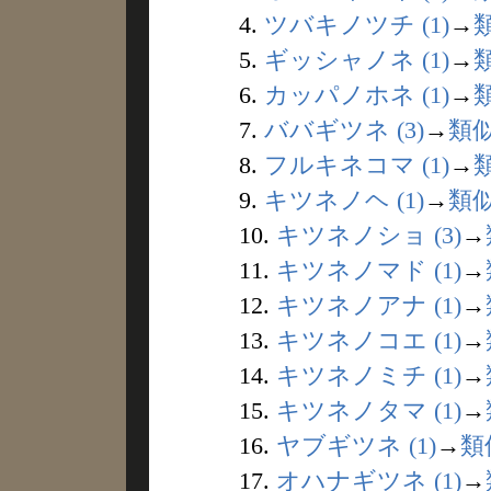
4.
ツバキノツチ (1)
→
5.
ギッシャノネ (1)
→
6.
カッパノホネ (1)
→
7.
ババギツネ (3)
→
類
8.
フルキネコマ (1)
→
9.
キツネノヘ (1)
→
類
10.
キツネノショ (3)
→
11.
キツネノマド (1)
→
12.
キツネノアナ (1)
→
13.
キツネノコエ (1)
→
14.
キツネノミチ (1)
→
15.
キツネノタマ (1)
→
16.
ヤブギツネ (1)
→
類
17.
オハナギツネ (1)
→