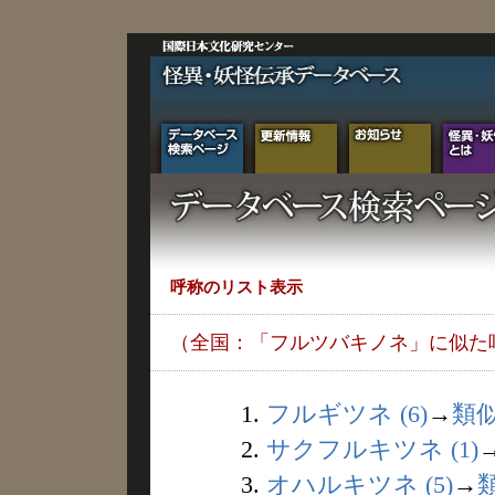
呼称のリスト表示
（全国：「フルツバキノネ」に似た
1.
フルギツネ (6)
→
類
2.
サクフルキツネ (1)
3.
オハルキツネ (5)
→