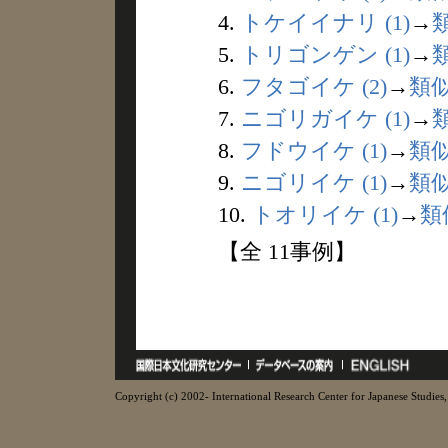
4.
トケイイナリ (1)
→
5.
トリゴンゲン (1)
→
6.
フタゴイケ (2)
→
類
7.
ニゴリガイケ (1)
→
8.
フドウイケ (1)
→
類
9.
ニゴリイケ (1)
→
類
10.
トオリイケ (1)
→
類
【全 11事例】
Copyright (c) 2002- International Research Center for Japanese Studies, 