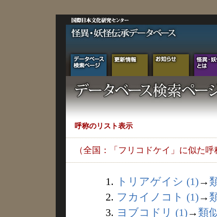
呼称のリスト表示
（全国：「フリコドケイ」に似た呼
1.
トリアゲイシ (1)
→
2.
フカイノコト (1)
→
3.
ヨブコドリ (1)
→
類