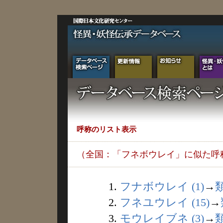
呼称のリスト表示
（全国：「フネボウレイ」に似た呼
1.
フナボウレイ (1)
→
2.
フネユウレイ (15)
→
3.
モウレイブネ (3)
→