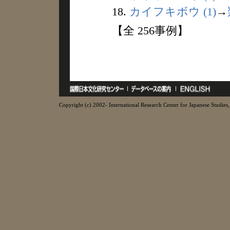
18.
カイフキボウ (1)
→
【全 256事例】
Copyright (c) 2002- International Research Center for Japanese Studies, 