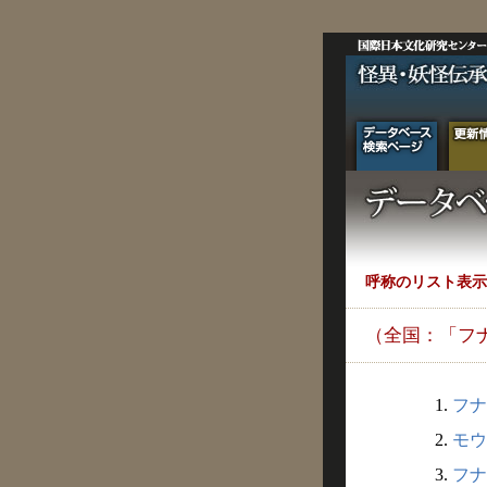
呼称のリスト表示
（全国：「フ
1.
フナ
2.
モウ
3.
フナ