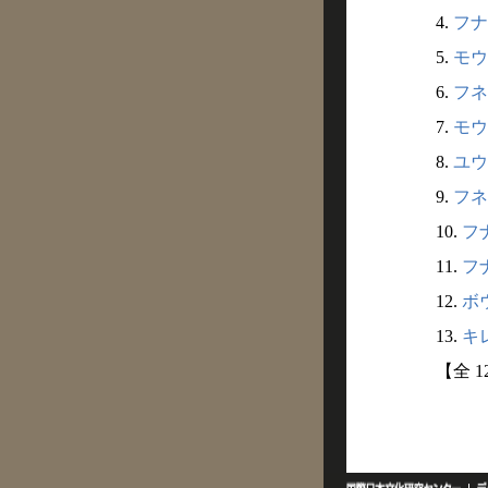
4.
フナ
5.
モウレ
6.
フネ
7.
モウ
8.
ユウ
9.
フネ
10.
フナ
11.
フナ
12.
ボ
13.
キレ
【全 1