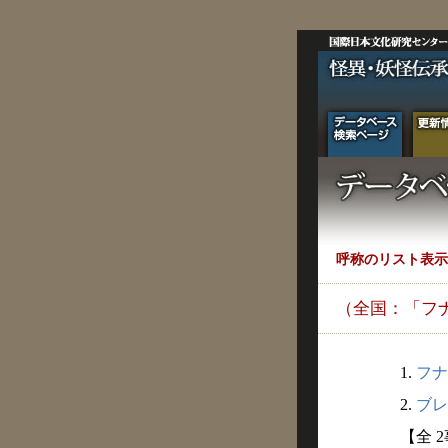
呼称のリスト表示
（全国：「フ
1.
フナ
2.
ブレ
【全 