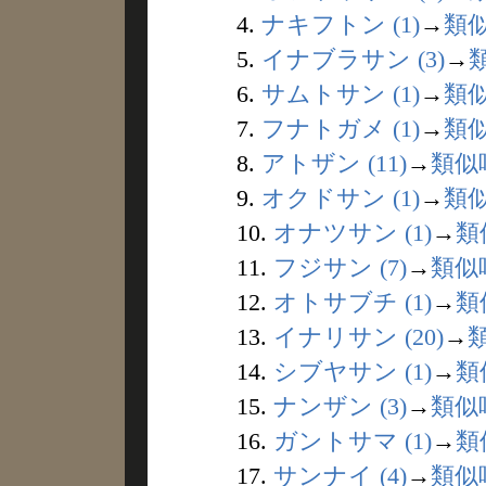
4.
ナキフトン (1)
→
類
5.
イナブラサン (3)
→
6.
サムトサン (1)
→
類
7.
フナトガメ (1)
→
類
8.
アトザン (11)
→
類似
9.
オクドサン (1)
→
類
10.
オナツサン (1)
→
類
11.
フジサン (7)
→
類似
12.
オトサブチ (1)
→
類
13.
イナリサン (20)
→
14.
シブヤサン (1)
→
類
15.
ナンザン (3)
→
類似
16.
ガントサマ (1)
→
類
17.
サンナイ (4)
→
類似