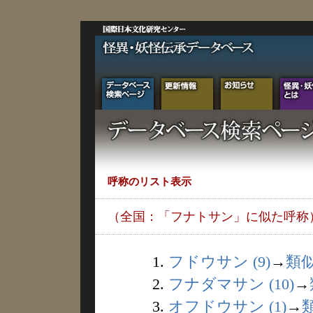
呼称のリスト表示
（全国：「フナトサン」に似た呼称
1.
フドウサン (9)
→
類
2.
フナダマサン (10)
→
3.
オフドウサン (1)
→