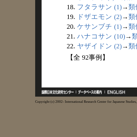
18.
フタラサン (1)
→
類
19.
ドザエモン (2)
→
類
20.
ケサンブチ (1)
→
類
21.
ハナコサン (10)
→
22.
ヤザイドン (2)
→
類
【全 92事例】
Copyright (c) 2002- International Research Center for Japanese Studies, 