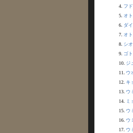
4.
フド
5.
オト
6.
ダイ
7.
オト
8.
シオ
9.
ゴト
10.
ジ
11.
ウ
12.
キ
13.
ウ
14.
ミ
15.
ウミ
16.
ウ
17.
ウ