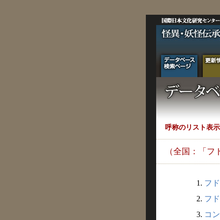
呼称のリスト表示
（全国：「フ
1.
フド
2.
フド
3.
コン