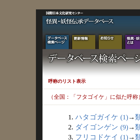
呼称のリスト表示
（全国：「フタゴイケ」に似た呼称
1.
ハタゴガイケ (1)
→
2.
ダイゴンゲン (9)
→
3.
フリコドケイ (1)
→