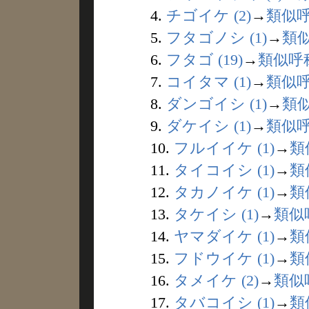
4.
チゴイケ (2)
→
類似
5.
フタゴノシ (1)
→
類
6.
フタゴ (19)
→
類似呼
7.
コイタマ (1)
→
類似
8.
ダンゴイシ (1)
→
類
9.
ダケイシ (1)
→
類似
10.
フルイイケ (1)
→
類
11.
タイコイシ (1)
→
類
12.
タカノイケ (1)
→
類
13.
タケイシ (1)
→
類似
14.
ヤマダイケ (1)
→
類
15.
フドウイケ (1)
→
類
16.
タメイケ (2)
→
類似
17.
タバコイシ (1)
→
類