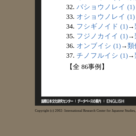
32.
バショウノレイ (1)
33.
オショウノレイ (1)
34.
フシギノイド (1)
→
35.
フジノカイイ (1)
→
36.
オンブイシ (1)
→
類
37.
チノフルイシ (1)
→
【全 86事例】
Copyright (c) 2002- International Research Center for Japanese Studies, 