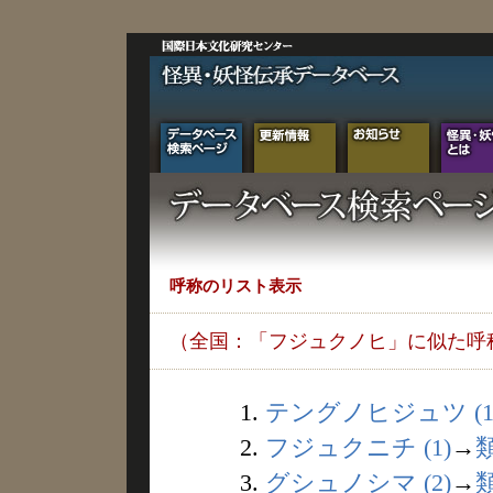
呼称のリスト表示
（全国：「フジュクノヒ」に似た呼
1.
テングノヒジュツ (1
2.
フジュクニチ (1)
→
3.
グシュノシマ (2)
→