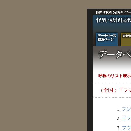
呼称のリスト表示
（全国：「フ
1.
フジン
2.
ビフ
3.
フウ