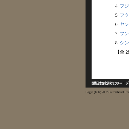
4.
フジ
5.
フク
6.
ヤン
7.
フン
8.
シン
【全 
Copyright (c) 2002- International Res