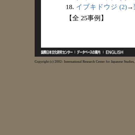
18.
イブキドウジ (2)
→
【全 25事例】
Copyright (c) 2002- International Research Center for Japanese Studies, 