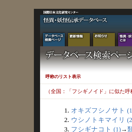
呼称のリスト表示
（全国：「フシギノイド」に似た呼
1.
オキズフシノサト (1
2.
ウシノトキマイリ (2
3.
フシギナコト (1)
→