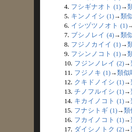
4.
フシギナオト (1)
→
5.
キンノイシ (1)
→
類
6.
イシヅツノオト (1)
7.
ブシノレイ (4)
→
類
8.
フジノカイイ (1)
→
9.
フシンノコト (1)
→
10.
フジンノレイ (2)
→
11.
フジノキ (1)
→
類似
12.
クキドノイシ (1)
→
13.
チノフルイシ (1)
→
14.
キカイノコト (1)
→
15.
フナシトギ (1)
→
類
16.
フカイノコト (1)
→
17.
ダイシノトク (2)
→