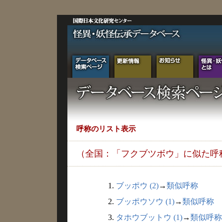
呼称のリスト表示
（全国：「フクブツボウ」に似た呼
1.
ブッポウ (2)
→
類似呼称
2.
ブッポウソウ (1)
→
類似呼称
3.
タホウブットウ (1)
→
類似呼称