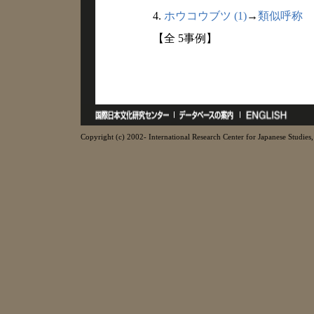
4.
ホウコウブツ (1)
→
類似呼称
【全 5事例】
Copyright (c) 2002- International Research Center for Japanese Studies, 