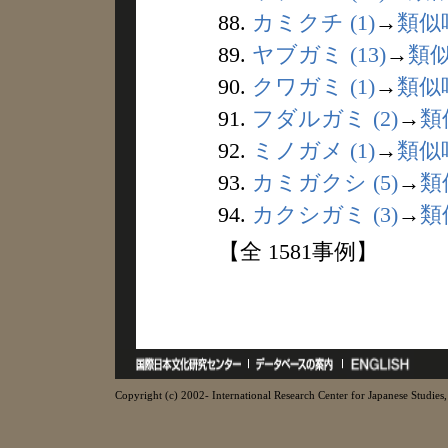
88.
カミクチ (1)
→
類似
89.
ヤブガミ (13)
→
類
90.
クワガミ (1)
→
類似
91.
フダルガミ (2)
→
類
92.
ミノガメ (1)
→
類似
93.
カミガクシ (5)
→
類
94.
カクシガミ (3)
→
類
【全 1581事例】
Copyright (c) 2002- International Research Center for Japanese Studies, 