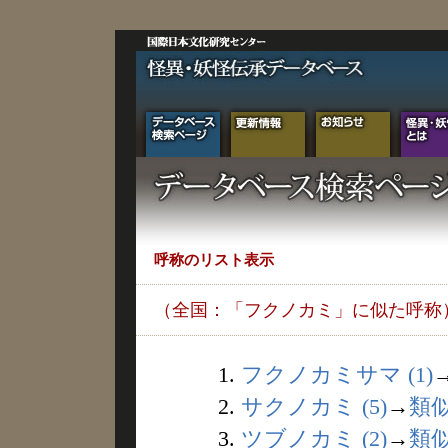
呼称のリスト表示
（全国：「フクノカミ」に似た呼称
1.
フクノカミサマ (1)
2.
サクノカミ (5)
→
類
3.
ツブノカミ (2)
→
類