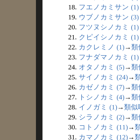
18.
フエノカミサン (1)
19.
ウブノカミサン (3)
20.
フツヌシノカミ (1)
21.
クピイシノカミ (1)
22.
カクレミノ (1)
→
類
23.
フナダマノカミ (1)
24.
オタノカミ (5)
→
類
25.
サイノカミ (24)
→
26.
カゼノカミ (7)
→
類
27.
トシノカミ (4)
→
類
28.
イノガミ (1)
→
類似
29.
シラノカミ (2)
→
類
30.
コトノカミ (11)
→
31.
カマノカミ (12)
→