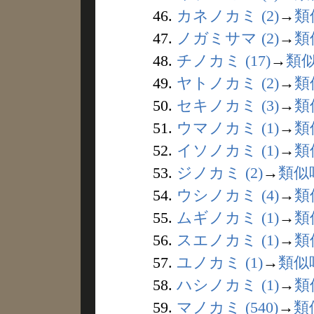
46.
カネノカミ (2)
→
類
47.
ノガミサマ (2)
→
類
48.
チノカミ (17)
→
類
49.
ヤトノカミ (2)
→
類
50.
セキノカミ (3)
→
類
51.
ウマノカミ (1)
→
類
52.
イソノカミ (1)
→
類
53.
ジノカミ (2)
→
類似
54.
ウシノカミ (4)
→
類
55.
ムギノカミ (1)
→
類
56.
スエノカミ (1)
→
類
57.
ユノカミ (1)
→
類似
58.
ハシノカミ (1)
→
類
59.
マノカミ (540)
→
類