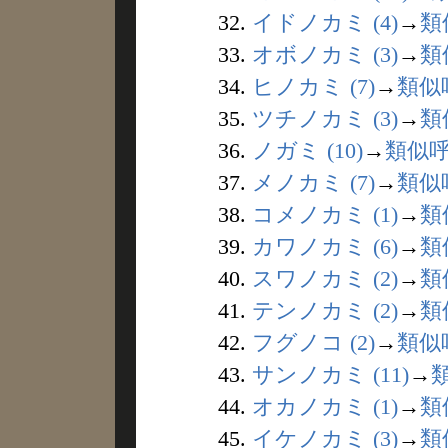
32.
イドノカミ (4)
→
類
33.
オボノカミ (3)
→
類
34.
ヒノカミ (7)
→
類似
35.
ツチノカミ (3)
→
類
36.
ノガミ (10)
→
類似
37.
メノカミ (7)
→
類似
38.
コメノカミ (1)
→
類
39.
カワノカミ (6)
→
類
40.
スワノカミ (2)
→
類
41.
テンノカミ (2)
→
類
42.
フグノコ (2)
→
類似
43.
サンノカミ (11)
→
44.
オカノカミ (1)
→
類
45.
イケノカミ (3)
→
類