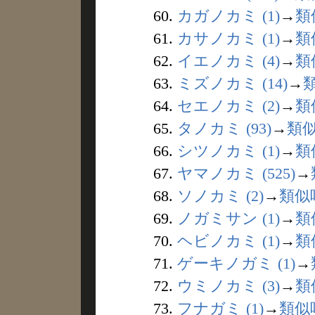
60.
カガノカミ (1)
→
類
61.
カサノカミ (1)
→
類
62.
イエノカミ (4)
→
類
63.
ミズノカミ (14)
→
64.
セエノカミ (2)
→
類
65.
タノカミ (93)
→
類
66.
シツノカミ (1)
→
類
67.
ヤマノカミ (525)
→
68.
ソノカミ (2)
→
類似
69.
ノガミサン (1)
→
類
70.
ヘビノカミ (1)
→
類
71.
ゲーキノガミ (1)
→
72.
ウミノカミ (3)
→
類
73.
フナガミ (1)
→
類似