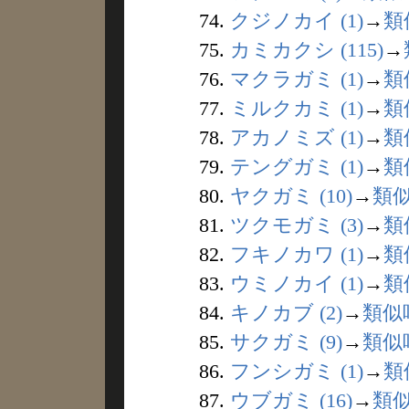
74.
クジノカイ (1)
→
類
75.
カミカクシ (115)
→
76.
マクラガミ (1)
→
類
77.
ミルクカミ (1)
→
類
78.
アカノミズ (1)
→
類
79.
テングガミ (1)
→
類
80.
ヤクガミ (10)
→
類
81.
ツクモガミ (3)
→
類
82.
フキノカワ (1)
→
類
83.
ウミノカイ (1)
→
類
84.
キノカブ (2)
→
類似
85.
サクガミ (9)
→
類似
86.
フンシガミ (1)
→
類
87.
ウブガミ (16)
→
類