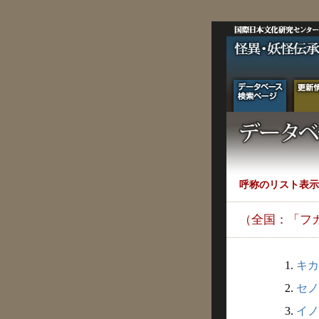
呼称のリスト表示
（全国：「フ
1.
キカ
2.
セノ
3.
イノ