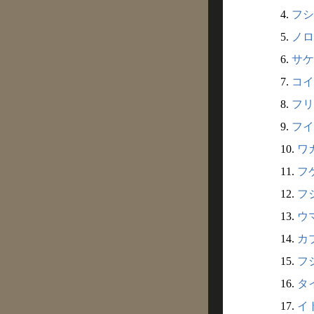
4.
フシ
5.
ノロ
6.
サケ
7.
コイ
8.
フリ
9.
フイ
10.
ワカ
11.
フケ
12.
フジ
13.
ウマ
14.
カブ
15.
フシ
16.
タイ
17.
イト