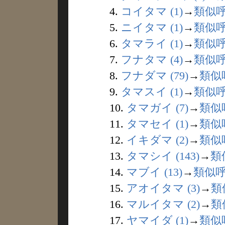
4.
コイタマ (1)
→
類似
5.
ニイタマ (1)
→
類似
6.
タマライ (1)
→
類似
7.
フナタマ (4)
→
類似
8.
フナダマ (79)
→
類似
9.
タマスイ (1)
→
類似
10.
タマガイ (7)
→
類似
11.
タマセイ (1)
→
類似
12.
イキダマ (2)
→
類似
13.
タマシイ (143)
→
類
14.
マブイ (13)
→
類似
15.
アオイタマ (3)
→
類
16.
マルイタマ (2)
→
類
17.
ヤマイダ (1)
→
類似