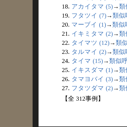
18.
アカイタマ (5)
→
類
19.
フタツイ (7)
→
類似
20.
マーブイ (1)
→
類似
21.
イキミタマ (2)
→
類
22.
タイマツ (12)
→
類
23.
タルマイ (2)
→
類似
24.
タイマ (15)
→
類似
25.
イキスダマ (1)
→
類
26.
タマヨバイ (3)
→
類
27.
フタツダマ (2)
→
類
【全 312事例】