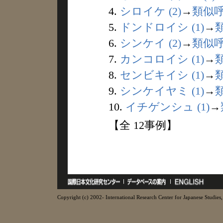
4.
シロイケ (2)
→
類似
5.
ドンドロイシ (1)
→
6.
シンケイ (2)
→
類似
7.
カンコロイシ (1)
→
8.
センビキイシ (1)
→
9.
シンケイヤミ (1)
→
10.
イチゲンシュ (1)
→
【全 12事例】
Copyright (c) 2002- International Research Center for Japanese Studies, 