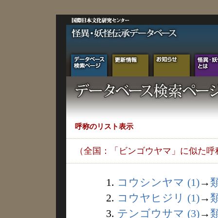
呼称のリスト表示
（全国：「ビンゴウヤマ」に似た呼
1.
コウシンヤマ (1)
→
2.
コウヤヒジリ (1)
→
3.
テンゴウサマ (3)
→