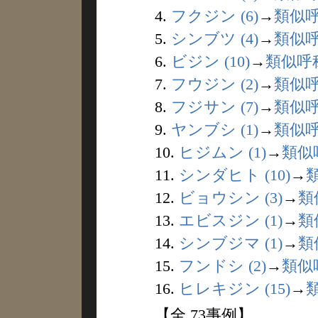
4.
フクジン (6)
→
類似
5.
シンブツ (4)
→
類似
6.
ビジン (10)
→
類似呼
7.
フウジン (2)
→
類似
8.
フジサン (7)
→
類似
9.
ヤンブシ (1)
→
類似
10.
ヒジムン (1)
→
類似
11.
シンダヒト (10)
→
12.
ビョウシン (3)
→
類
13.
エビスジン (1)
→
類
14.
シンブジマ (1)
→
類
15.
フンドシ (2)
→
類似
16.
ヒレキジン (15)
→
【全 73事例】