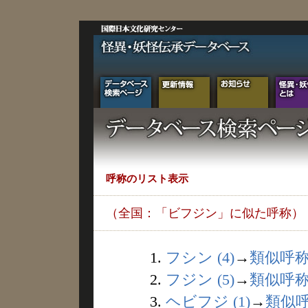
呼称のリスト表示
（全国：「ビフジン」に似た呼称）
1.
フシン (4)
→
類似呼
2.
フジン (5)
→
類似呼
3.
ヘビフジ (1)
→
類似