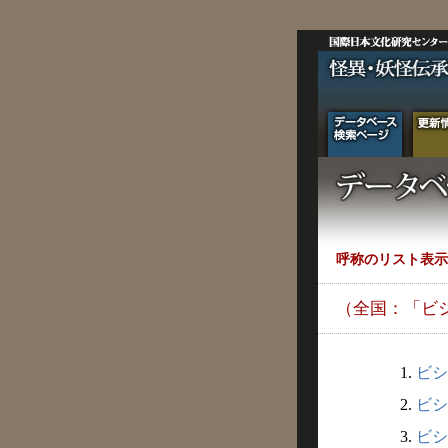
呼称のリスト表示
（全国：「ビ
1.
ビシ
2.
ビシ
3.
ビシ