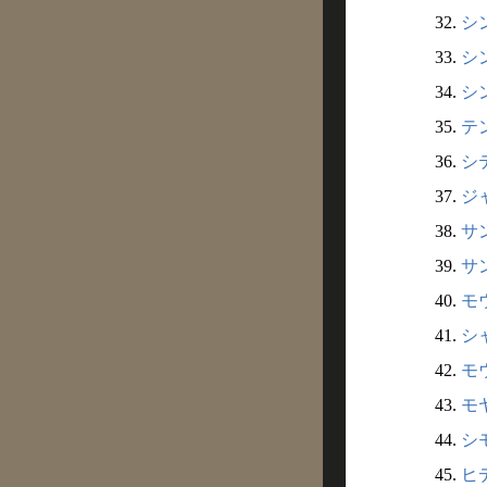
32.
シ
33.
シ
34.
シ
35.
テ
36.
シ
37.
ジャ
38.
サ
39.
サ
40.
モウ
41.
シ
42.
モウ
43.
モ
44.
シ
45.
ヒ