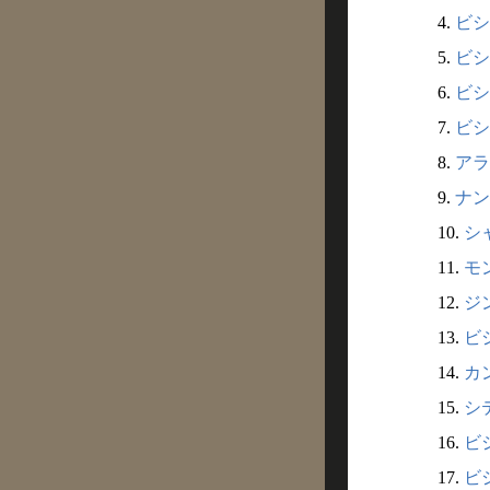
4.
ビシ
5.
ビシ
6.
ビシ
7.
ビシ
8.
アラ
9.
ナン
10.
シ
11.
モ
12.
ジ
13.
ビ
14.
カ
15.
シテ
16.
ビ
17.
ビ