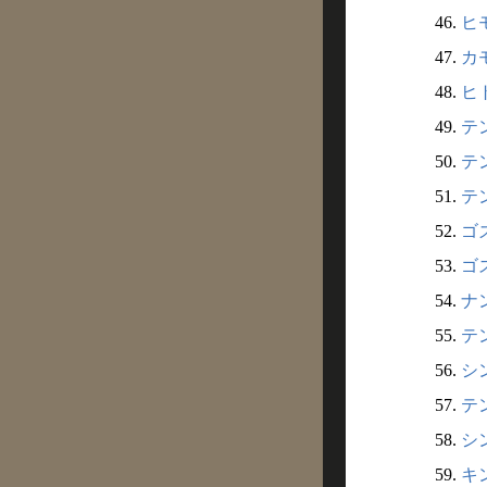
46.
ヒ
47.
カ
48.
ヒ
49.
テン
50.
テン
51.
テン
52.
ゴズ
53.
ゴス
54.
ナン
55.
テン
56.
シン
57.
テン
58.
シン
59.
キン