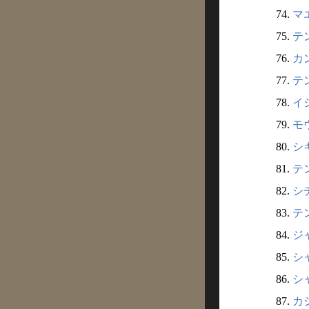
74.
マエ
75.
テン
76.
カン
77.
テン
78.
イシ
79.
モウ
80.
シキ
81.
テン
82.
シチ
83.
テン
84.
ジャ
85.
シャ
86.
シャ
87.
カシ