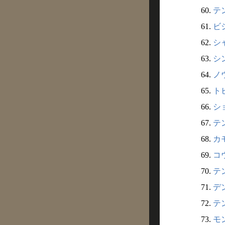
60.
テン
61.
ビシ
62.
シャ
63.
シン
64.
ノウ
65.
トビ
66.
ショ
67.
テン
68.
カモ
69.
コウ
70.
テン
71.
デン
72.
テン
73.
モン