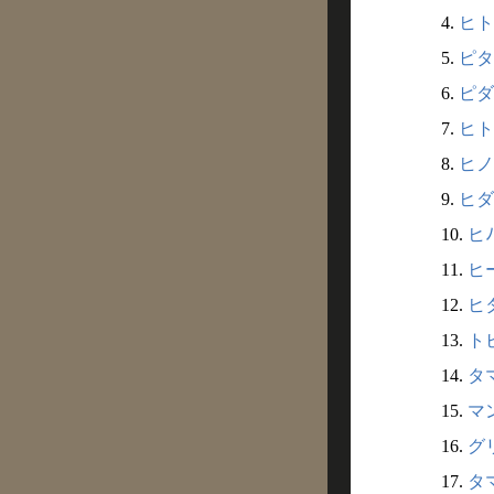
4.
ヒトダ
5.
ピタマ
6.
ピダマ
7.
ヒト
8.
ヒノタ
9.
ヒダマ
10.
ヒﾉ
11.
ヒー
12.
ヒタ
13.
トビ
14.
タマ
15.
マン
16.
グリ
17.
タマ