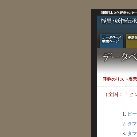
呼称のリスト表示
（全国：「ヒ
1.
ビー
2.
タマ
3.
タマ