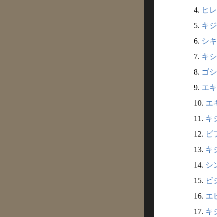
4.
ヒレキ
5.
キジン
6.
シキ
7.
キシ
8.
ゴシ
9.
エキ
10.
エキ
11.
キシ
12.
ビフ
13.
キジ
14.
シン
15.
ビジ
16.
エビ
17.
キジ