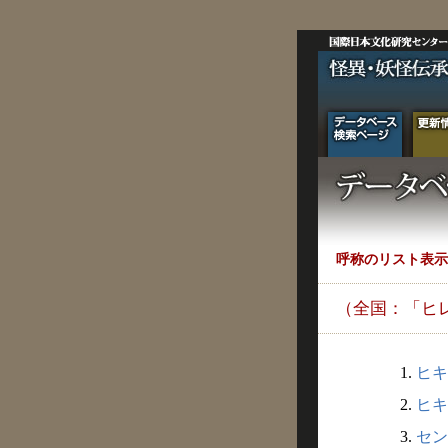
呼称のリスト表示
（全国：「ヒ
1.
ヒキ
2.
ヒキ
3.
セン