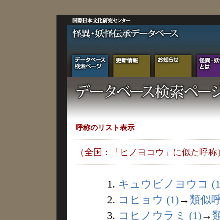
呼称のリスト表示
（全国：「ヒノヨコウ」に似た呼称
1.
キュウビノヨウコ (1
2.
コヒョウ (1)
→
類似
3.
コヒノウラミ (1)
→