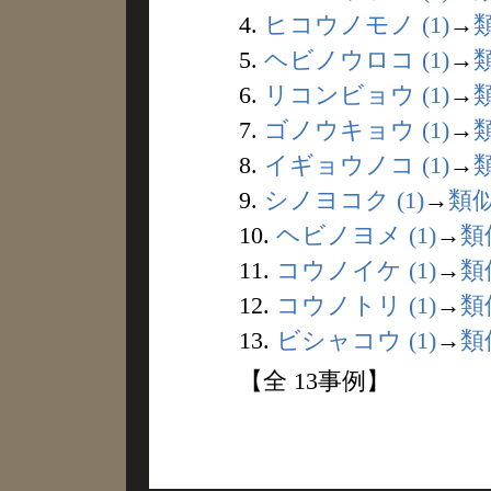
4.
ヒコウノモノ (1)
→
5.
ヘビノウロコ (1)
→
6.
リコンビョウ (1)
→
7.
ゴノウキョウ (1)
→
8.
イギョウノコ (1)
→
9.
シノヨコク (1)
→
類
10.
ヘビノヨメ (1)
→
類
11.
コウノイケ (1)
→
類
12.
コウノトリ (1)
→
類
13.
ビシャコウ (1)
→
類
【全 13事例】