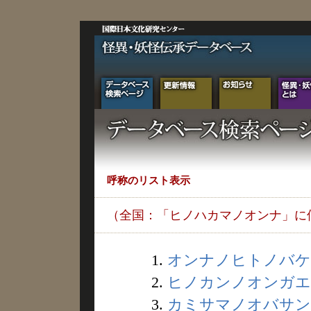
呼称のリスト表示
（全国：「ヒノハカマノオンナ」に
1.
オンナノヒトノバケモ
2.
ヒノカンノオンガエシ 
3.
カミサマノオバサン (