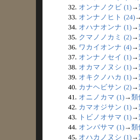
32.
オンナノクビ (1)
→
33.
オンナノヒト (24)
34.
オハナオンナ (1)
→
35.
クマノノカミ (2)
→
36.
ワカイオンナ (4)
→
37.
オンナノセイ (1)
→
38.
オカマノヌシ (1)
→
39.
オキクノハカ (1)
→
40.
カナヘビサン (2)
→
41.
オニノカマ (1)
→
類
42.
カマオジサン (1)
→
43.
トビノオサマ (1)
→
44.
オンバサマ (1)
→
類
45.
オハカノヌシ (1)
→