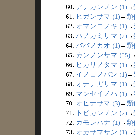
60.
アナカンノン (1)
→
61.
ヒガンサマ (1)
→
類
62.
オマンエノキ (1)
→
63.
ハノカミサマ (7)
→
64.
ババノカオ (1)
→
類
65.
カンノンサマ (55)
66.
ヒカリノタマ (1)
→
67.
イノコノバン (1)
→
68.
オテナガサマ (1)
→
69.
マンセイノハ (1)
→
70.
オヒナサマ (3)
→
類
71.
トビカンノン (2)
→
72.
カモンハナ (1)
→
類
73.
オカサマサン (1)
→