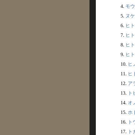
4.
モウ
5.
ヌケ
6.
ヒト
7.
ヒト
8.
ヒト
9.
ヒト
10.
ヒノ
11.
ヒト
12.
アラ
13.
トビ
14.
オノ
15.
ホト
16.
トウ
17.
トカ