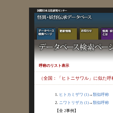
呼称のリスト表示
（全国：「ヒトニサワル」に似た呼
1.
ヒトカミザワ (1)
→
類似呼称
2.
ニワトリザカ (1)
→
類似呼称
【全 2事例】