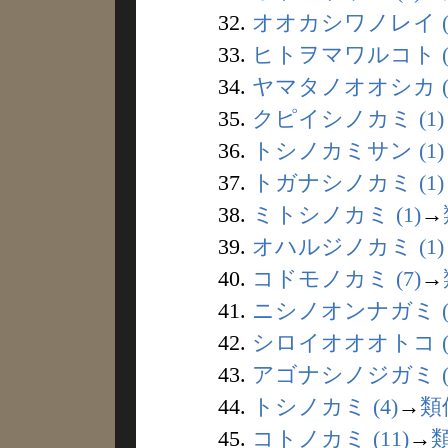
32.
オオカシワノレイ (
33.
ヒトヲマワルコト (
34.
ヤマタノオオシカ (
35.
クピイシノカミ (1)
36.
トシノカミサン (1)
37.
トガナシノカミ (1)
38.
ミトシノカミ (1)
→
39.
オハルジノカミ (1)
40.
コドモノカミ (7)
→
41.
ニシノオンナガミ (
42.
シロイオオオトコ (
43.
アゴナシノジガミ (
44.
トシノカミ (4)
→
類
45.
コトノカミ (11)
→