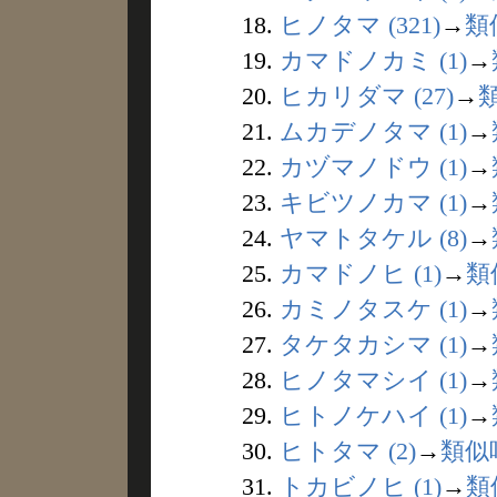
18.
ヒノタマ (321)
→
類
19.
カマドノカミ (1)
→
20.
ヒカリダマ (27)
→
21.
ムカデノタマ (1)
→
22.
カヅマノドウ (1)
→
23.
キビツノカマ (1)
→
24.
ヤマトタケル (8)
→
25.
カマドノヒ (1)
→
類
26.
カミノタスケ (1)
→
27.
タケタカシマ (1)
→
28.
ヒノタマシイ (1)
→
29.
ヒトノケハイ (1)
→
30.
ヒトタマ (2)
→
類似
31.
トカビノヒ (1)
→
類