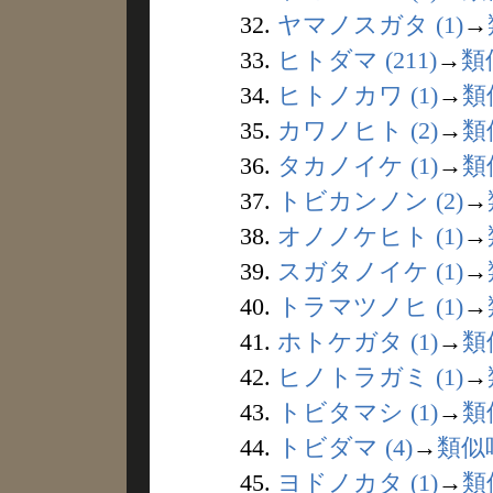
32.
ヤマノスガタ (1)
→
33.
ヒトダマ (211)
→
類
34.
ヒトノカワ (1)
→
類
35.
カワノヒト (2)
→
類
36.
タカノイケ (1)
→
類
37.
トビカンノン (2)
→
38.
オノノケヒト (1)
→
39.
スガタノイケ (1)
→
40.
トラマツノヒ (1)
→
41.
ホトケガタ (1)
→
類
42.
ヒノトラガミ (1)
→
43.
トビタマシ (1)
→
類
44.
トビダマ (4)
→
類似
45.
ヨドノカタ (1)
→
類