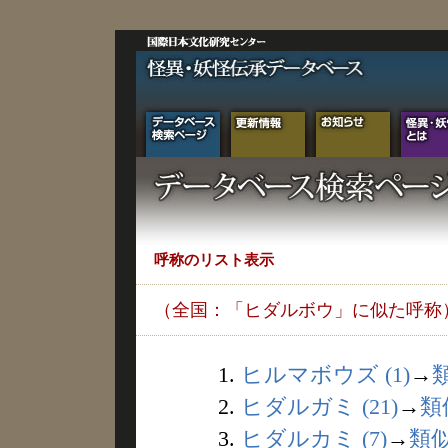
呼称のリスト表示
（全国：「ヒダルボウ」に似た呼称
1.
ヒルマボウズ (1)
→
2.
ヒダルガミ (21)
→
類
3.
ヒダルカミ (7)
→
類