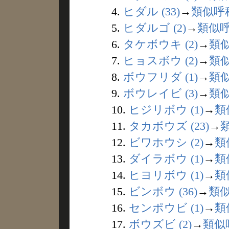
4.
ヒダル (33)
→
類似呼
5.
ヒダルゴ (2)
→
類似
6.
タケボウキ (2)
→
類
7.
ヒョスボウ (2)
→
類
8.
ボウフリダ (1)
→
類
9.
ボウレイビ (3)
→
類
10.
ヒジリボウ (1)
→
類
11.
タカボウズ (23)
→
12.
ビワホウシ (2)
→
類
13.
ダイラボウ (1)
→
類
14.
ヒヨリボウ (1)
→
類
15.
ビンボウ (36)
→
類
16.
センポウビ (1)
→
類
17.
ボウズビ (2)
→
類似