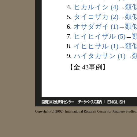
4.
ヒカルイシ (4)
→
類
5.
タイコザカ (2)
→
類
6.
オサダガイ (1)
→
類
7.
ヒイヒイザル (5)
→
8.
イヒヒサル (1)
→
類
9.
ハイタカサン (1)
→
【全 43事例】
Copyright (c) 2002- International Research Center for Japanese Studies, 