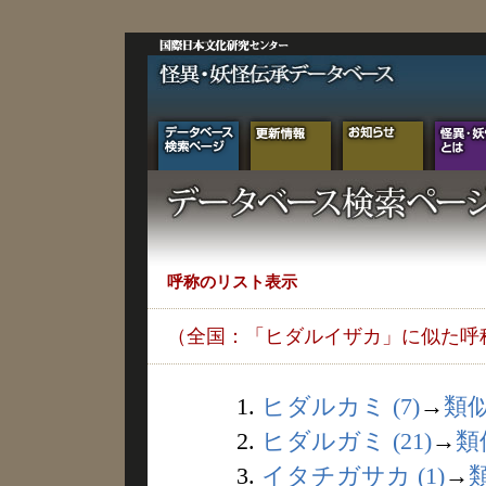
呼称のリスト表示
（全国：「ヒダルイザカ」に似た呼
1.
ヒダルカミ (7)
→
類
2.
ヒダルガミ (21)
→
類
3.
イタチガサカ (1)
→