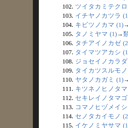
102.
ツイタカミテクロ (
103.
イチヤノカツラ (1
104.
キビツノカマ (1)
105.
タノミヤマ (1)
→
106.
タチアイノカゼ (2
107.
タイマツアカシ (1
108.
ジョセイノカラダ (
109.
タイカツスルモノ (
110.
ヤタノカガミ (1)
111.
キツネノヒノタマ (
112.
セキレイノタマゴ (
113.
コマノヒヅメイシ (
114.
セノタカイモノ (2
115.
イケノミヤサマ (1