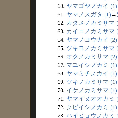
60.
ヤマゴヤノカイ (1)
61.
ヤマノスガタ (1)
→
62.
カタメノカミサマ (
63.
カイコノカミサマ (
64.
ヤマノヨウカイ (2)
65.
ツキヨノカミサマ (
66.
オタノカミサマ (2)
67.
マユイシノカミ (1)
68.
ヤマミチノカイ (1)
69.
ツキノカミサマ (1)
70.
イケノカミサマ (1)
71.
ヤマイヌオオカミ (
72.
クピイシノカミ (1)
73.
ハイビョウノカミ (