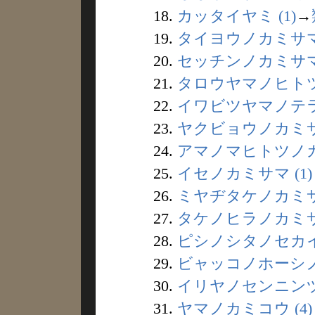
18.
カッタイヤミ (1)
→
19.
タイヨウノカミサマ 
20.
セッチンノカミサマ 
21.
タロウヤマノヒトツビ
22.
イワビツヤマノテラ 
23.
ヤクビョウノカミサマ
24.
アマノマヒトツノカミ
25.
イセノカミサマ (1)
26.
ミヤヂタケノカミサマ
27.
タケノヒラノカミサマ
28.
ピシノシタノセカイ 
29.
ビャッコノホーシノタ
30.
イリヤノセンニンヅカ
31.
ヤマノカミコウ (4)