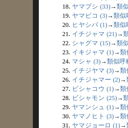
18.
ヤマブシ (33)
→
類
19.
ヤマビコ (3)
→
類似
20.
ヒヤシバ (1)
→
類似
21.
イチジャマ (21)
→
22.
シャグマ (15)
→
類
23.
イキジャマ (1)
→
類
24.
マシャ (3)
→
類似呼
25.
イチジヤマ (3)
→
類
26.
イチジャマー (2)
→
27.
ビシャコウ (1)
→
類
28.
ビシャモン (25)
→
29.
ヤマンシュ (1)
→
類
30.
ヤマノヒト (3)
→
類
31.
ヤマジョーロ (1)
→