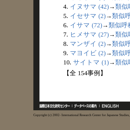
4.
イヌサマ (42)
→
類似
5.
イセサマ (2)
→
類似
6.
イサマ (72)
→
類似呼
7.
ヒメサマ (27)
→
類似
8.
マンザイ (2)
→
類似
9.
マヨイビ (2)
→
類似
10.
サイトマ (1)
→
類似
【全 154事例】
Copyright (c) 2002- International Research Center for Japanese Studies, 