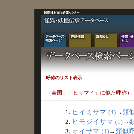
呼称のリスト表示
（全国：「ヒサマイ」に似た呼称）
1.
ヒイミサマ (4)
→
類
2.
ヒモジイサマ (1)
→
3.
オイサマ (1)
→
類似