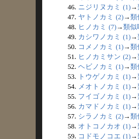
46.
ニジリヌカミ (1)
→
47.
ヤトノカミ (2)
→
類
48.
ヒノカミ (7)
→
類似
49.
カシワノカミ (1)
→
50.
コメノカミ (1)
→
類
51.
ヒノカミサン (2)
→
52.
ヘビノカミ (1)
→
類
53.
トウゲノカミ (1)
→
54.
メオトノカミ (1)
→
55.
フイゴノカミ (1)
→
56.
カマドノカミ (1)
→
57.
シラノカミ (2)
→
類
58.
オトコノカオ (1)
→
59.
コドモノコエ (1)
→