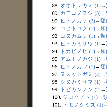
88.
オオトシカミ (1)
→
89.
カモコノヌシ (3)
→
90.
ヒトノカゲ (2)
→
類
91.
コヒトコク (1)
→
類
92.
コヌカムシ (1)
→
類
93.
ヒトカミザワ (1)
→
94.
トカビノヒ (1)
→
類
95.
アムトノカジ (1)
→
96.
ヒトノカワ (1)
→
類
97.
ヌスットガミ (2)
→
98.
シヌカミサマ (1)
→
99.
トビカンノン (2)
→
100.
ジゴクノト (1)
→
101.
トモノシミズ (1)