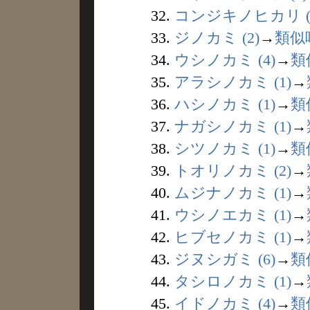
32.
コンジキノヒカリ (
33.
ジノカミ (2)
→
類似
34.
ウシノカミ (4)
→
類
35.
アラシノカミ (1)
→
36.
ハシノカミ (1)
→
類
37.
ナガシノカミ (1)
→
38.
シツノカミ (1)
→
類
39.
トオリノカミ (2)
→
40.
ムジナノカミ (1)
→
41.
ウシノエカミ (1)
→
42.
ヒブセノカミ (1)
→
43.
ジヌシガミ (6)
→
類
44.
タシロノカミ (1)
→
45.
イドノカミ (4)
→
類