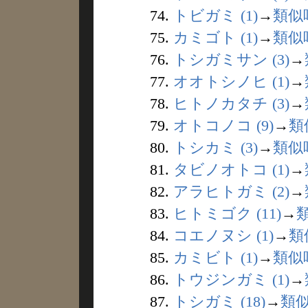
74.
トビガミ (1)
→
類似
75.
カミゴト (1)
→
類似
76.
トシガミサン (3)
→
77.
オオトシノヒ (1)
→
78.
ヒトノカタチ (3)
→
79.
オトコノコ (9)
→
類
80.
トシカミ (3)
→
類似
81.
タビノオトコ (1)
→
82.
アラヒトガミ (2)
→
83.
ヒトミゴク (11)
→
84.
コエノヌシ (1)
→
類
85.
カミビト (1)
→
類似
86.
トウジンガミ (1)
→
87.
トシガミ (18)
→
類