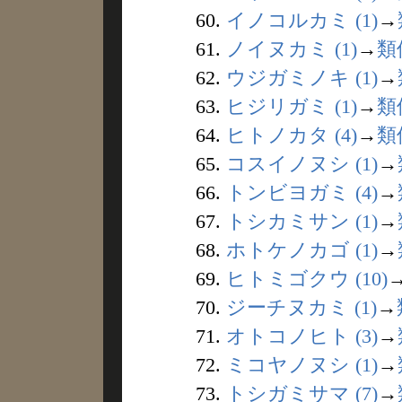
60.
イノコルカミ (1)
→
61.
ノイヌカミ (1)
→
類
62.
ウジガミノキ (1)
→
63.
ヒジリガミ (1)
→
類
64.
ヒトノカタ (4)
→
類
65.
コスイノヌシ (1)
→
66.
トンビヨガミ (4)
→
67.
トシカミサン (1)
→
68.
ホトケノカゴ (1)
→
69.
ヒトミゴクウ (10)
70.
ジーチヌカミ (1)
→
71.
オトコノヒト (3)
→
72.
ミコヤノヌシ (1)
→
73.
トシガミサマ (7)
→