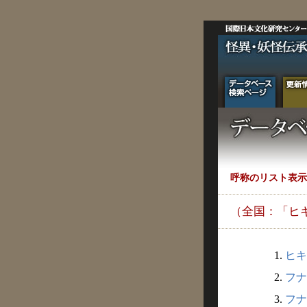
呼称のリスト表示
（全国：「ヒ
1.
ヒキ
2.
フナダ
3.
フナ