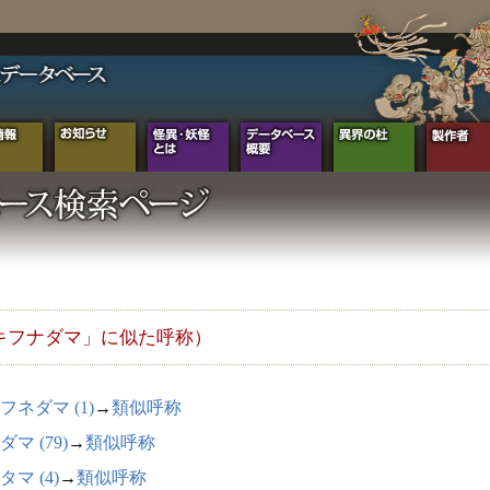
キフナダマ」に似た呼称）
フネダマ (1)
→
類似呼称
マ (79)
→
類似呼称
タマ (4)
→
類似呼称