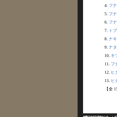
4.
フナ
5.
フナ
6.
フナ
7.
トブ
8.
ナキ
9.
ナタ
10.
キツ
11.
フナ
12.
ヒダ
13.
ヒナ
【全 1