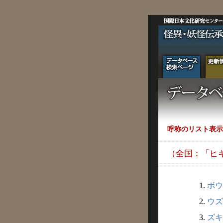
呼称のリスト表示
（全国：「ヒ
1.
ボウ
2.
ウズ
3.
ズキ