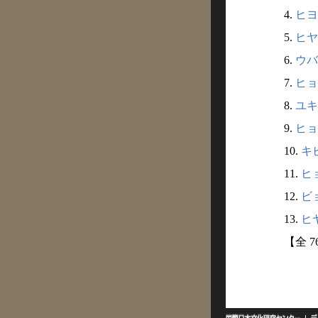
4.
ヒヨ
5.
ヒヤ
6.
ウバ
7.
ヒョ
8.
ユキ
9.
ヒョ
10.
キビ
11.
ヒョ
12.
ビョ
13.
ヒヤ
【全 