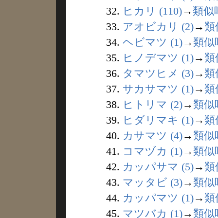
32.
ヒカリ (110)
→
類似
33.
アオビカリ (2)
→
類
34.
ヘビマツ (1)
→
類似
35.
ヒノデマツ (1)
→
類
36.
タマツヒメ (3)
→
類
37.
サカサマツ (1)
→
類
38.
ヒトリマ (2)
→
類似
39.
ヒダリマキ (1)
→
類
40.
カサマツ (4)
→
類似
41.
コマヅカ (1)
→
類似
42.
カッパサマ (5)
→
類
43.
マッタビ (3)
→
類似
44.
カッパマツ (1)
→
類
45.
マツバカ (1)
→
類似