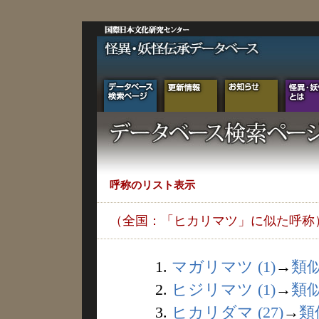
呼称のリスト表示
（全国：「ヒカリマツ」に似た呼称
1.
マガリマツ (1)
→
類
2.
ヒジリマツ (1)
→
類
3.
ヒカリダマ (27)
→
類