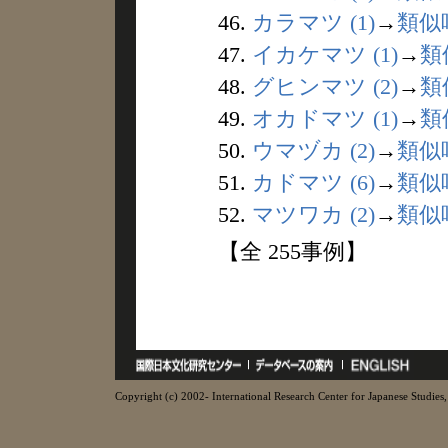
46.
カラマツ (1)
→
類似
47.
イカケマツ (1)
→
類
48.
グヒンマツ (2)
→
類
49.
オカドマツ (1)
→
類
50.
ウマヅカ (2)
→
類似
51.
カドマツ (6)
→
類似
52.
マツワカ (2)
→
類似
【全 255事例】
Copyright (c) 2002- International Research Center for Japanese Studies, 