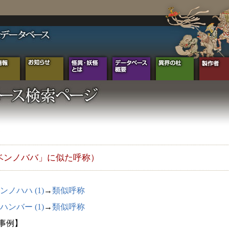
ベンノババ」に似た呼称）
ンノハハ (1)
→
類似呼称
ハンバー (1)
→
類似呼称
2事例】