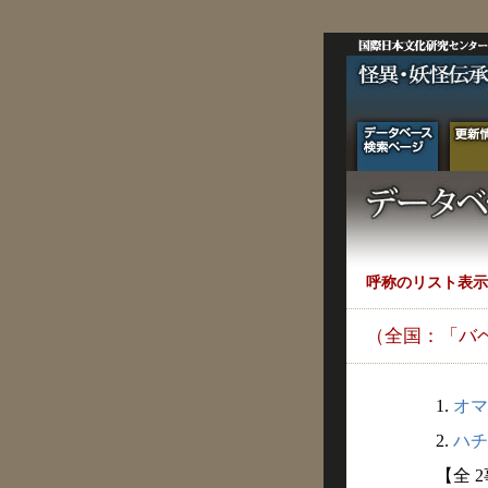
呼称のリスト表示
（全国：「バ
1.
オマ
2.
ハチ
【全 