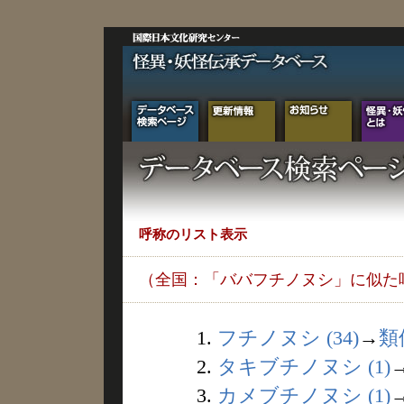
呼称のリスト表示
（全国：「ババフチノヌシ」に似た
1.
フチノヌシ (34)
→
類
2.
タキブチノヌシ (1)
3.
カメブチノヌシ (1)