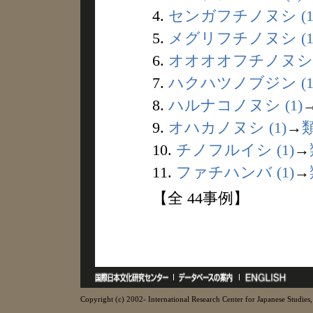
4.
センガフチノヌシ (1
5.
メグリフチノヌシ (1
6.
オオオオフチノヌシ (
7.
ハクハツノブジン (1
8.
ハルナコノヌシ (1)
9.
オハカノヌシ (1)
→
10.
チノフルイシ (1)
→
11.
ファチハンバ (1)
→
【全 44事例】
Copyright (c) 2002- International Research Center for Japanese Studies, 