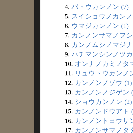
4.
バトウカンノン (7)
5.
スイショウノカンノン 
6.
ウマジカンノン (1)
7.
カンノンサマノフシギ 
8.
カンノムシノマジナイ 
9.
ハチマンシンノツカイ 
10.
オンナノカミノタマシ
11.
リュウトウカンノン 
12.
カンノンノゾウ (1)
13.
カンノンノジゲン (
14.
ショウカンノン (2)
15.
カンノンドウアト (
16.
カンノントヨウサン 
17.
カンノンサマノタタリ