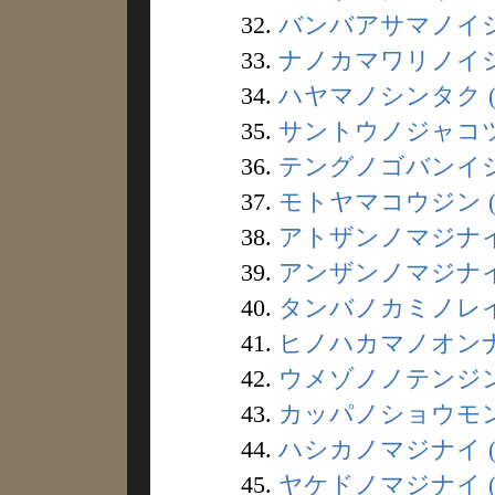
32.
バンバアサマノイシ 
33.
ナノカマワリノイシ 
34.
ハヤマノシンタク (
35.
サントウノジャコツ 
36.
テングノゴバンイシ 
37.
モトヤマコウジン (
38.
アトザンノマジナイ 
39.
アンザンノマジナイ 
40.
タンバノカミノレイ 
41.
ヒノハカマノオンナ 
42.
ウメゾノノテンジン 
43.
カッパノショウモン 
44.
ハシカノマジナイ (
45.
ヤケドノマジナイ (