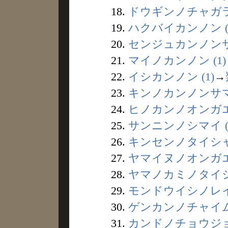
18.
ドウギンノチャガラコ
19.
ハクバイカンノン (
20.
センジュカンノンサマ
21.
マイノカンノン (1)
22.
イシカンノン (1)
→
23.
キンノカンノンサマ 
24.
ヒノカンノオンガエシ
25.
サンニンノシマイ (
26.
キンセンノタイシャク
27.
ヤマイヌノオンガエシ
28.
ヤマノカミノタイジュ
29.
モンドウイシノレイ 
30.
ゲンカンノチャイム 
31.
カンドノチョウジョ 