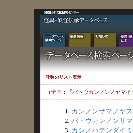
呼称のリスト表示
（全国：「バトウカンノンノヤマイ
1.
カンノンサマノヤスミ
2.
バトウカンノンサマ (
3.
カシノハテンダイミョ