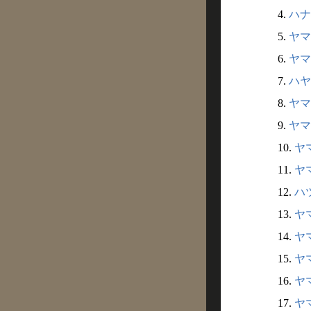
4.
ハナ
5.
ヤマウ
6.
ヤマ
7.
ハヤマ
8.
ヤマチ
9.
ヤマ
10.
ヤマ
11.
ヤマ
12.
ハツ
13.
ヤマ
14.
ヤマ
15.
ヤマ
16.
ヤマ
17.
ヤマ