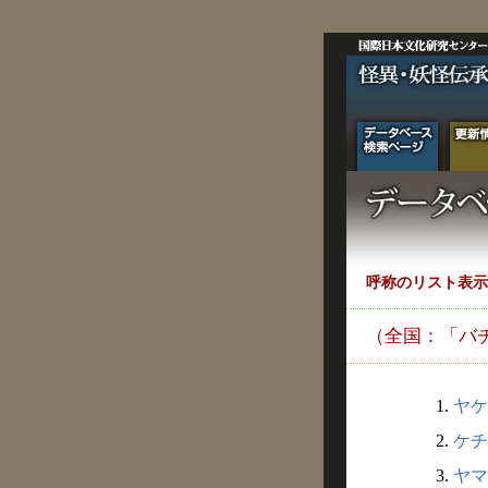
呼称のリスト表示
（全国：「バ
1.
ヤケ
2.
ケチヤ
3.
ヤマ