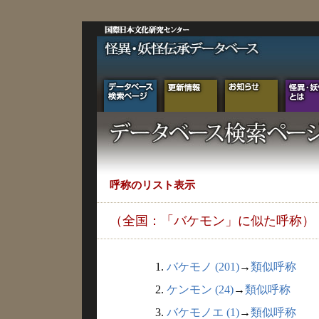
呼称のリスト表示
（全国：「バケモン」に似た呼称）
1.
バケモノ (201)
→
類似呼称
2.
ケンモン (24)
→
類似呼称
3.
バケモノエ (1)
→
類似呼称