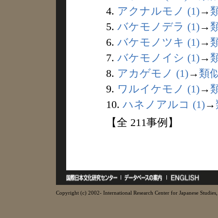
4.
アクナルモノ (1)
→
5.
バケモノデラ (1)
→
6.
バケモノツキ (1)
→
7.
バケモノイシ (1)
→
8.
アカゲモノ (1)
→
類
9.
ワルイケモノ (1)
→
10.
ハネノアルコ (1)
→
【全 211事例】
Copyright (c) 2002- International Research Center for Japanese Studies, 