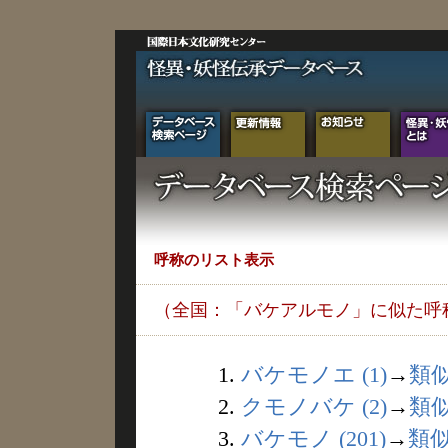
呼称のリスト表示
（全国：「バケアルモノ」に似た呼
1.
バケモノエ (1)
→
類
2.
クモノバケ (2)
→
類
3.
バケモノ (201)
→
類