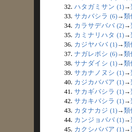
32.
ハタガミサン (1)
→
33.
サカバシラ (6)
→
類
34.
カラサデババ (2)
→
35.
カミナリハタ (1)
→
36.
カジヤババ (1)
→
類
37.
ナガレボシ (6)
→
類
38.
サナダイシ (1)
→
類
39.
サカナノヌシ (1)
→
40.
カジカババア (1)
→
41.
サカギバシラ (1)
→
42.
サカキバシラ (1)
→
43.
カタナカジ (1)
→
類
44.
カンジョババ (1)
→
45.
カクシババア (1)
→