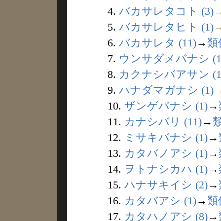
4.
バカサレタコト (3)
5.
バカサレタヒト (1)
6.
バカサレタ (11)
→
類
7.
ウンサダメバナシ (1
8.
カクナシバアサン (1
9.
ハナダマガナシ (1)
10.
ザンゲバナシ (1)
→
11.
カナシバリ (11)
→
12.
ミサキバナシ (1)
→
13.
カタバノアシ (1)
→
14.
ヲトナシカハ (1)
→
15.
ハナサキイシ (2)
→
16.
カタバアシ (1)
→
類
17.
カタハノアシ (8)
→