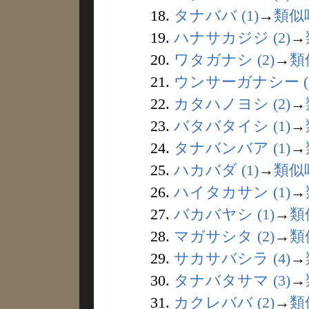
18.
タナババ (1)
→
類似
19.
ハナサカジジ (2)
→
20.
ワタガナシ (2)
→
類
21.
ウンサーガナシー (1
22.
カタハノヨシ (2)
→
23.
バタバタイシ (1)
→
24.
タナバンバア (1)
→
25.
ハカバダ (1)
→
類似
26.
ハイタカサン (1)
→
27.
バカバヤシ (1)
→
類
28.
マガサシタ (2)
→
類
29.
サカサバシラ (4)
→
30.
タナバタサマ (3)
→
31.
カクレババ (2)
→
類