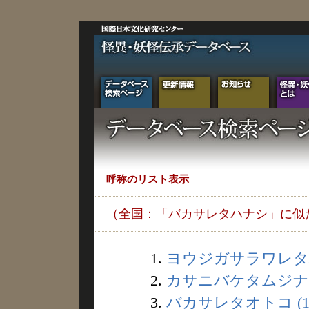
呼称のリスト表示
（全国：「バカサレタハナシ」に似
1.
ヨウジガサラワレタハ
2.
カサニバケタムジナ (
3.
バカサレタオトコ (1