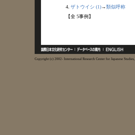
4.
ザトウイシ (1)
→
類似呼称
【全 5事例】
Copyright (c) 2002- International Research Center for Japanese Studies, 